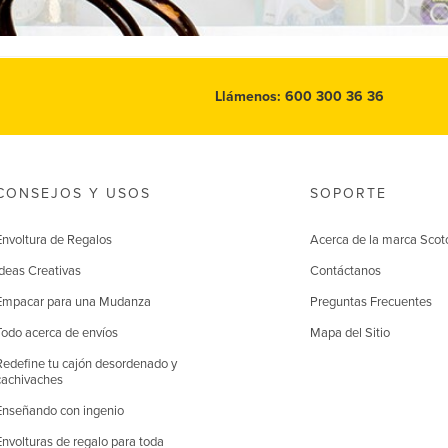
Llámenos: 600 300 36 36
CONSEJOS Y USOS
SOPORTE
Envoltura de Regalos
Acerca de la marca Scot
Ideas Creativas
Contáctanos
Empacar para una Mudanza
Preguntas Frecuentes
Todo acerca de envíos
Mapa del Sitio
Redefine tu cajón desordenado y
cachivaches
Enseñando con ingenio
Envolturas de regalo para toda