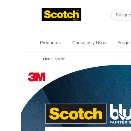
Productos
Consejos y Usos
Pregun
Chile
Scotch®