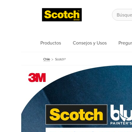
Productos
Consejos y Usos
Pregun
Chile
Scotch®