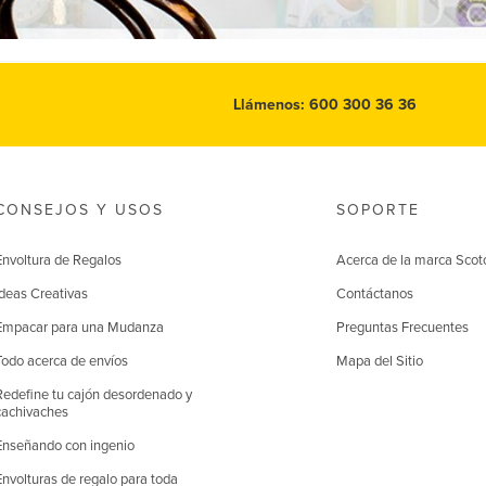
Llámenos: 600 300 36 36
CONSEJOS Y USOS
SOPORTE
Envoltura de Regalos
Acerca de la marca Scot
Ideas Creativas
Contáctanos
Empacar para una Mudanza
Preguntas Frecuentes
Todo acerca de envíos
Mapa del Sitio
Redefine tu cajón desordenado y
cachivaches
Enseñando con ingenio
Envolturas de regalo para toda