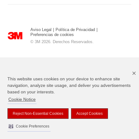
Aviso Legal
|
Política de Privacidad
|
Preferencias de cookies
© 3M 2026. Derechos Reservados.
This website uses cookies on your device to enhance site
navigation, analyze site usage, and deliver you advertisements
based on your interests.
Cookie Notice
3M, Scotch, los Diseños de Magic y el diseño Plaid son marcas
registradas de 3M
Reject Non-Essential Cookies
Accept Cookies
Cookie Preferences