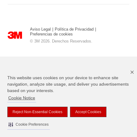
Aviso Legal
|
Política de Privacidad
|
Preferencias de cookies
© 3M 2026. Derechos Reservados.
This website uses cookies on your device to enhance site
navigation, analyze site usage, and deliver you advertisements
based on your interests.
Cookie Notice
3M, Scotch, los Diseños de Magic y el diseño Plaid son marcas
registradas de 3M
Reject Non-Essential Cookies
Accept Cookies
Cookie Preferences