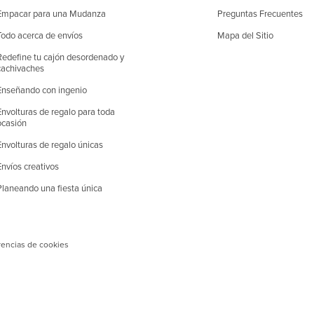
Empacar para una Mudanza
Preguntas Frecuentes
Todo acerca de envíos
Mapa del Sitio
Redefine tu cajón desordenado y
cachivaches
Enseñando con ingenio
Envolturas de regalo para toda
ocasión
Envolturas de regalo únicas
Envíos creativos
Planeando una fiesta única
rencias de cookies