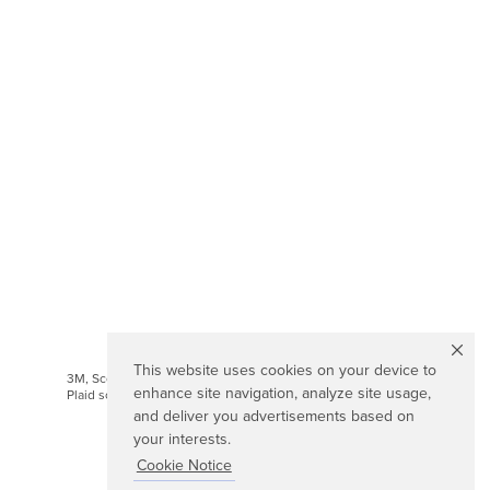
This website uses cookies on your device to
3M, Scotch, los Diseños de Magic y el diseño
enhance site navigation, analyze site usage,
Plaid son marcas registradas de 3M
and deliver you advertisements based on
your interests.
Cookie Notice